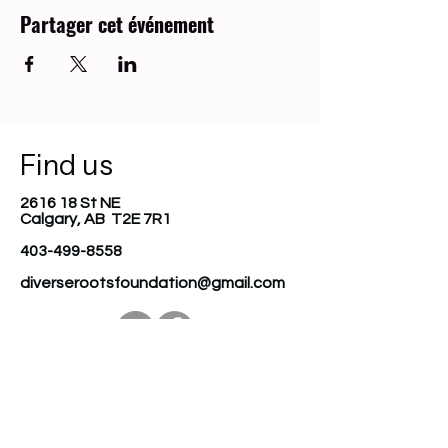
Partager cet événement
Find us
2616 18 St NE
Calgary, AB T2E 7R1
403-499-8558
diverserootsfoundation@gmail.com
Join our mailing list